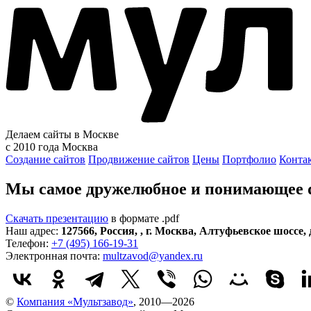
Делаем сайты в Москве
с 2010 года
Москва
Создание сайтов
Продвижение сайтов
Цены
Портфолио
Конта
Мы самое дружелюбное и понимающее di
Скачать презентацию
в формате .pdf
Наш адрес:
127566
,
Россия
,
,
г. Москва
,
Алтуфьевское шоссе, д
Телефон:
+7 (495) 166-19-31
Электронная почта:
multzavod@yandex.ru
©
Компания «Мультзавод»
, 2010—2026