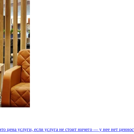
то цена услуги, если услуга не стоит ничего — у нее нет ценнос