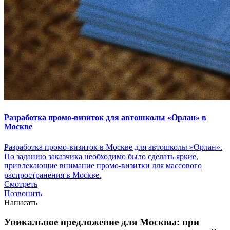
Разработка промо-визиток для автошколы «Орлан» в
Москве
Разработка промо-визиток в Москве для автошколы «Орлан».
По заданию заказчика необходимо было сделать яркие,
привлекающие внимание промо-визитки для массового
распространения в Москве.
Смотреть
Позвонить
Написать
Уникальное предложение для Москвы:
при