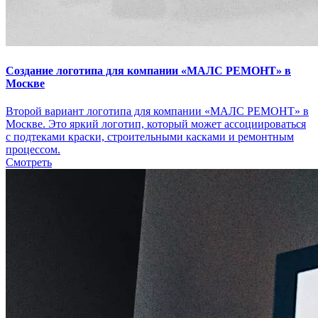
Создание логотипа для компании «МАЛС РЕМОНТ» в
Москве
Второй вариант логотипа для компании «МАЛС РЕМОНТ» в
Москве. Это яркий логотип, который может ассоциироваться
с подтеками краски, строительными касками и ремонтным
процессом.
Смотреть