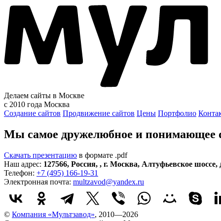
Делаем сайты в Москве
с 2010 года
Москва
Создание сайтов
Продвижение сайтов
Цены
Портфолио
Конта
Мы самое дружелюбное и понимающее di
Скачать презентацию
в формате .pdf
Наш адрес:
127566
,
Россия
,
,
г. Москва
,
Алтуфьевское шоссе, д
Телефон:
+7 (495) 166-19-31
Электронная почта:
multzavod@yandex.ru
©
Компания «Мультзавод»
, 2010—2026