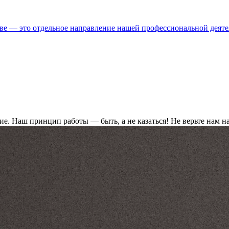
ве — это отдельное направление нашей профессиональной деяте
ие. Наш принцип работы — быть, а не казаться! Не верьте нам н