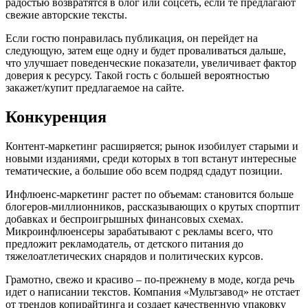
радостью возвратятся в блог или соцсеть, если те предлагают
свежие авторские тексты.
Если гостю понравилась публикация, он перейдет на
следующую, затем еще одну и будет проваливаться дальше,
что улучшает поведенческие показатели, увеличивает фактор
доверия к ресурсу. Такой гость с большей вероятностью
закажет/купит предлагаемое на сайте.
Конкуренция
Контент-маркетинг расширяется; рынок изобилует старыми и
новыми изданиями, среди которых в топ встанут интересные
тематические, а большие обо всем подряд сдадут позиции.
Инфлюенс-маркетинг растет по объемам: становится больше
блогеров-миллионников, рассказывающих о крутых спортпит
добавках и беспроигрышных финансовых схемах.
Микроинфлюенсеры зарабатывают с рекламы всего, что
предложит рекламодатель, от детского питания до
тяжелоатлетических снарядов и политических курсов.
Грамотно, свежо и красиво – по-прежнему в моде, когда речь
идет о написании текстов. Компания «Мультзавод» не отстает
от трендов копирайтинга и создает качественную упаковку