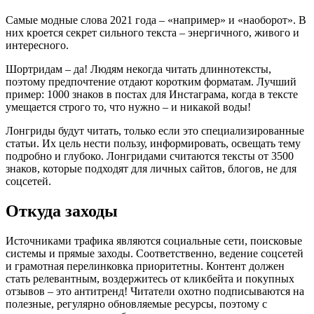
Самые модные слова 2021 года – «например» и «наоборот». В
них кроется секрет сильного текста – энергичного, живого и
интересного.
Шортридам – да! Людям некогда читать длиннотексты,
поэтому предпочтение отдают коротким форматам. Лучший
пример: 1000 знаков в постах для Инстаграма, когда в тексте
умещается строго то, что нужно – и никакой воды!
Лонгриды будут читать, только если это специализированные
статьи. Их цель нести пользу, информировать, освещать тему
подробно и глубоко. Лонгридами считаются тексты от 3500
знаков, которые подходят для личных сайтов, блогов, не для
соцсетей.
Откуда заходы
Источниками трафика являются социальные сети, поисковые
системы и прямые заходы. Соответственно, ведение соцсетей
и грамотная перелинковка приоритетны. Контент должен
стать релевантным, воздержитесь от кликбейта и покупных
отзывов – это антитренд! Читатели охотно подписываются на
полезные, регулярно обновляемые ресурсы, поэтому с