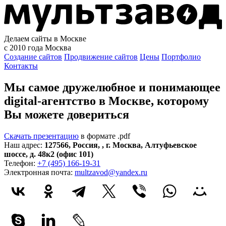
Делаем сайты в Москве
с 2010 года
Москва
Создание сайтов
Продвижение сайтов
Цены
Портфолио
Контакты
Мы самое дружелюбное и понимающее
digital-агентство в Москве, которому
Вы можете довериться
Скачать презентацию
в формате .pdf
Наш адрес:
127566
,
Россия
,
,
г. Москва
,
Алтуфьевское
шоссе, д. 48к2 (офис 101)
Телефон:
+7 (495) 166-19-31
Электронная почта:
multzavod@yandex.ru