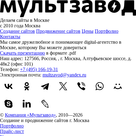
Делаем сайты в Москве
с 2010 года
Москва
Создание сайтов
Продвижение сайтов
Цены
Портфолио
Контакты
Мы самое дружелюбное и понимающее digital-агентство в
Москве, которому
Вы можете довериться
Скачать презентацию
в формате .pdf
Наш адрес:
127566
,
Россия
,
,
г. Москва
,
Алтуфьевское шоссе, д.
48к2 (офис 101)
Телефон:
+7 (495) 166-19-31
Электронная почта:
multzavod@yandex.ru
©
Компания «Мультзавод»
, 2010—2026
Создание и продвижение сайтов г. Москва
Портфолио
Прайс-лист