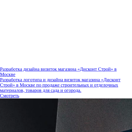
Разработка дизайна визиток магазина «Дисконт Строй» в
Москве
Разработка логотипа и дизайна визиток магазина «Дисконт
Строй» в Москве по продаже строительных и отделочных
материалов, товаров для сада и огорода.
Смотреть