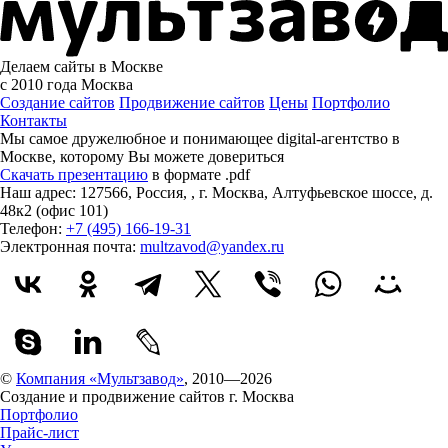
Делаем сайты в Москве
с 2010 года
Москва
Создание сайтов
Продвижение сайтов
Цены
Портфолио
Контакты
Мы самое дружелюбное и понимающее digital-агентство в
Москве, которому
Вы можете довериться
Скачать презентацию
в формате .pdf
Наш адрес:
127566
,
Россия
,
,
г. Москва
,
Алтуфьевское шоссе, д.
48к2 (офис 101)
Телефон:
+7 (495) 166-19-31
Электронная почта:
multzavod@yandex.ru
©
Компания «Мультзавод»
, 2010—2026
Создание и продвижение сайтов г. Москва
Портфолио
Прайс-лист