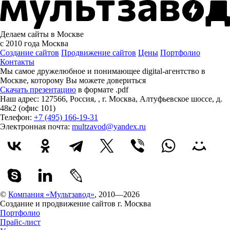
Делаем сайты в Москве
с 2010 года
Москва
Создание сайтов
Продвижение сайтов
Цены
Портфолио
Контакты
Мы самое дружелюбное и понимающее digital-агентство в
Москве, которому
Вы можете довериться
Скачать презентацию
в формате .pdf
Наш адрес:
127566
,
Россия
,
,
г. Москва
,
Алтуфьевское шоссе, д.
48к2 (офис 101)
Телефон:
+7 (495) 166-19-31
Электронная почта:
multzavod@yandex.ru
©
Компания «Мультзавод»
, 2010—2026
Создание и продвижение сайтов г. Москва
Портфолио
Прайс-лист