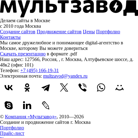
Делаем сайты в Москве
с 2010 года
Москва
Создание сайтов
Продвижение сайтов
Цены
Портфолио
Контакты
Мы самое дружелюбное и понимающее digital-агентство в
Москве, которому
Вы можете довериться
Скачать презентацию
в формате .pdf
Наш адрес:
127566
,
Россия
,
,
г. Москва
,
Алтуфьевское шоссе, д.
48к2 (офис 101)
Телефон:
+7 (495) 166-19-31
Электронная почта:
multzavod@yandex.ru
©
Компания «Мультзавод»
, 2010—2026
Создание и продвижение сайтов г. Москва
Портфолио
Прайс-лист