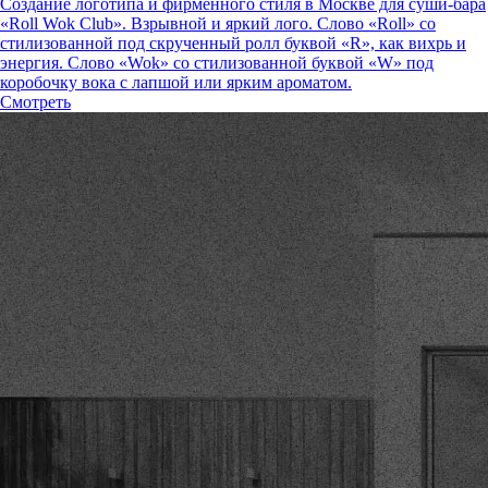
Создание логотипа и фирменного стиля в Москве для суши-бара
«Roll Wok Club». Взрывной и яркий лого. Слово «Roll» со
стилизованной под скрученный ролл буквой «R», как вихрь и
энергия. Слово «Wok» со стилизованной буквой «W» под
коробочку вока с лапшой или ярким ароматом.
Смотреть