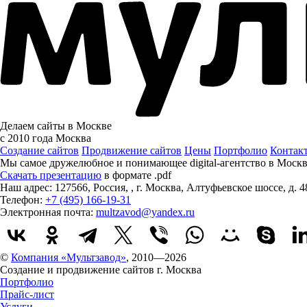
Делаем сайты в Москве
с 2010 года
Москва
Создание сайтов
Продвижение сайтов
Цены
Портфолио
Контак
Мы самое дружелюбное и понимающее digital-агентство в Моск
Скачать презентацию
в формате .pdf
Наш адрес:
127566
,
Россия
,
,
г. Москва
,
Алтуфьевское шоссе, д. 4
Телефон:
+7 (495) 166-19-31
Электронная почта:
multzavod@yandex.ru
©
Компания «Мультзавод»
, 2010—2026
Создание и продвижение сайтов г. Москва
Портфолио
Прайс-лист
Услуги