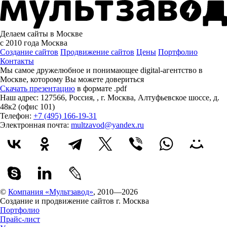
Делаем сайты в Москве
с 2010 года
Москва
Создание сайтов
Продвижение сайтов
Цены
Портфолио
Контакты
Мы самое дружелюбное и понимающее digital-агентство в
Москве, которому
Вы можете довериться
Скачать презентацию
в формате .pdf
Наш адрес:
127566
,
Россия
,
,
г. Москва
,
Алтуфьевское шоссе, д.
48к2 (офис 101)
Телефон:
+7 (495) 166-19-31
Электронная почта:
multzavod@yandex.ru
©
Компания «Мультзавод»
, 2010—2026
Создание и продвижение сайтов г. Москва
Портфолио
Прайс-лист