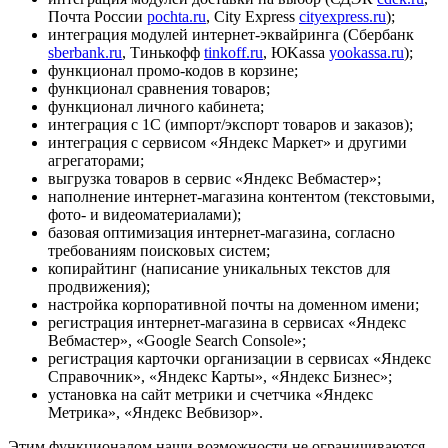
Почта России
pochta.ru
, City Express
cityexpress.ru
);
интеграция модулей интернет-эквайринга (Сбербанк
sberbank.ru
, Тинькофф
tinkoff.ru
, ЮKassa
yookassa.ru
);
функционал промо-кодов в корзине;
функционал сравнения товаров;
функционал личного кабинета;
интеграция с 1С (импорт/экспорт товаров и заказов);
интеграция с сервисом «Яндекс Маркет» и другими
агрегаторами;
выгрузка товаров в сервис «Яндекс Вебмастер»;
наполнение интернет-магазина контентом (текстовыми,
фото- и видеоматериалами);
базовая оптимизация интернет-магазина, согласно
требованиям поисковых систем;
копирайтинг (написание уникальных текстов для
продвижения);
настройка корпоративной почты на доменном имени;
регистрация интернет-магазина в сервисах «Яндекс
Вебмастер», «Google Search Console»;
регистрация карточки организации в сервисах «Яндекс
Справочник», «Яндекс Карты», «Яндекс Бизнес»;
установка на сайт метрики и счетчика «Яндекс
Метрика», «Яндекс Вебвизор».
Этим функционалом наши возможности не ограничиваются.