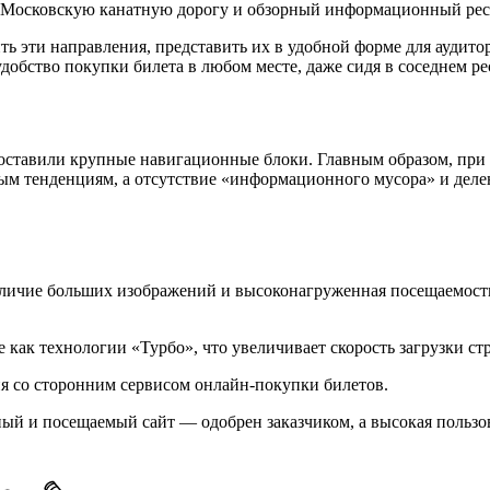
а Московскую канатную дорогу и обзорный информационный рес
ть эти направления, представить их в удобной форме для аудито
т удобство покупки билета в любом месте, даже сидя в соседнем р
оставили крупные навигационные блоки. Главным образом, при 
ным тенденциям, а отсутствие «информационного мусора» и дел
личие больших изображений и высоконагруженная посещаемость 
как технологии «Турбо», что увеличивает скорость загрузки с
ия со сторонним сервисом онлайн-покупки билетов.
й и посещаемый сайт — одобрен заказчиком, а высокая пользов