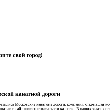
ите свой город!
вской канатной дороги
братились Московские канатные дороги, компания, открывшая м
начит, и сайт должен отражать эти качества. В наших задачах с