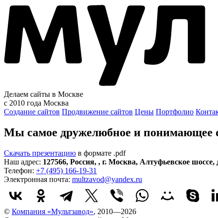
Делаем сайты в Москве
с 2010 года
Москва
Создание сайтов
Продвижение сайтов
Цены
Портфолио
Конта
Мы самое дружелюбное и понимающее di
Скачать презентацию
в формате .pdf
Наш адрес:
127566
,
Россия
,
,
г. Москва
,
Алтуфьевское шоссе, д
Телефон:
+7 (495) 166-19-31
Электронная почта:
multzavod@yandex.ru
©
Компания «Мультзавод»
, 2010—2026