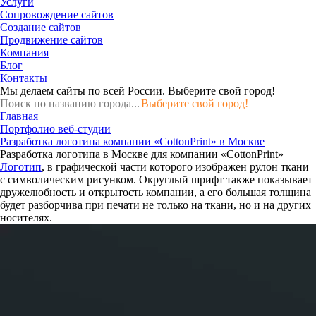
Услуги
Сопровождение сайтов
Создание сайтов
Продвижение сайтов
Компания
Блог
Контакты
Мы делаем сайты по всей России.
Выберите свой город!
Выберите свой город!
Главная
Портфолио веб-студии
Разработка логотипа компании «CottonPrint» в Москве
Разработка логотипа в Москве для компании «CottonPrint»
Логотип
, в графической части которого изображен рулон ткани
с символическим рисунком. Округлый шрифт также показывает
дружелюбность и открытость компании, а его большая толщина
будет разборчива при печати не только на ткани, но и на других
носителях.