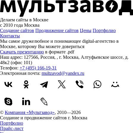
Делаем сайты в Москве
с 2010 года
Москва
Создание сайтов
Продвижение сайтов
Цены
Портфолио
Контакты
Мы самое дружелюбное и понимающее digital-агентство в
Москве, которому
Вы можете довериться
Скачать презентацию
в формате .pdf
Наш адрес:
127566
,
Россия
,
,
г. Москва
,
Алтуфьевское шоссе, д.
48к2 (офис 101)
Телефон:
+7 (495) 166-19-31
Электронная почта:
multzavod@yandex.ru
©
Компания «Мультзавод»
, 2010—2026
Создание и продвижение сайтов г. Москва
Портфолио
Прайс-лист