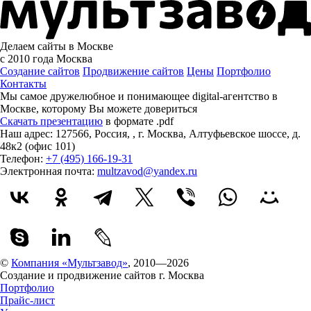
Делаем сайты в Москве
с 2010 года
Москва
Создание сайтов
Продвижение сайтов
Цены
Портфолио
Контакты
Мы самое дружелюбное и понимающее digital-агентство в
Москве, которому
Вы можете довериться
Скачать презентацию
в формате .pdf
Наш адрес:
127566
,
Россия
,
,
г. Москва
,
Алтуфьевское шоссе, д.
48к2 (офис 101)
Телефон:
+7 (495) 166-19-31
Электронная почта:
multzavod@yandex.ru
©
Компания «Мультзавод»
, 2010—2026
Создание и продвижение сайтов г. Москва
Портфолио
Прайс-лист