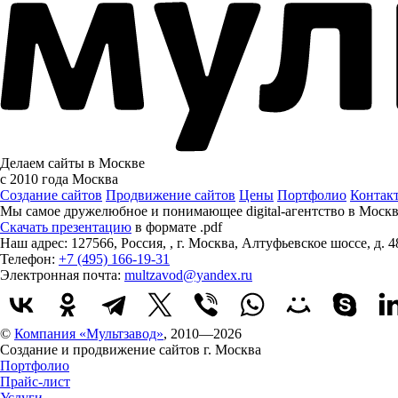
Делаем сайты в Москве
с 2010 года
Москва
Создание сайтов
Продвижение сайтов
Цены
Портфолио
Контак
Мы самое дружелюбное и понимающее digital-агентство в Моск
Скачать презентацию
в формате .pdf
Наш адрес:
127566
,
Россия
,
,
г. Москва
,
Алтуфьевское шоссе, д. 4
Телефон:
+7 (495) 166-19-31
Электронная почта:
multzavod@yandex.ru
©
Компания «Мультзавод»
, 2010—2026
Создание и продвижение сайтов г. Москва
Портфолио
Прайс-лист
Услуги