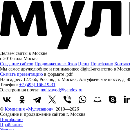
Делаем сайты в Москве
с 2010 года
Москва
Создание сайтов
Продвижение сайтов
Цены
Портфолио
Контак
Мы самое дружелюбное и понимающее digital-агентство в Моск
Скачать презентацию
в формате .pdf
Наш адрес:
127566
,
Россия
,
,
г. Москва
,
Алтуфьевское шоссе, д. 4
Телефон:
+7 (495) 166-19-31
Электронная почта:
multzavod@yandex.ru
©
Компания «Мультзавод»
, 2010—2026
Создание и продвижение сайтов г. Москва
Портфолио
Прайс-лист
Услуги