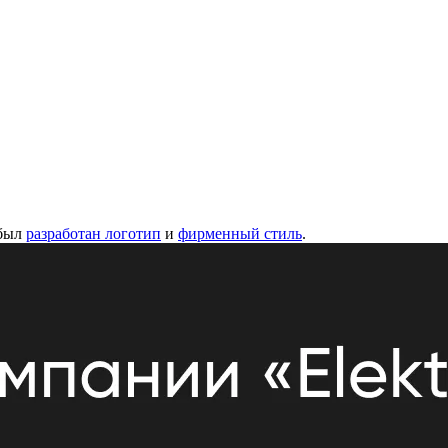
 был
разработан логотип
и
фирменный стиль
.